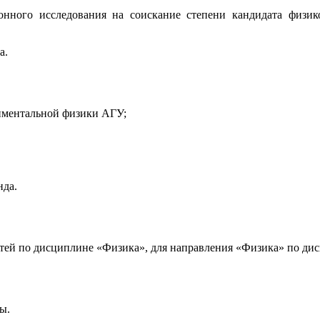
ионного исследования на соискание степени кандидата физи
а.
риментальной физики АГУ;
нда.
ей по дисциплине «Физика», для направления «Физика» по ди
ы.