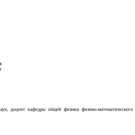
к
и
наук, доцент кафедры общей физики физико-математического 