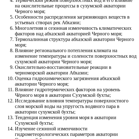
Термический режим поверхностных вод и его влияние
на окислительные процессы в сухумской акватории
Черного моря;
Особенности распределения загрязняющих веществ в
устьевых створах рек Абхазии;
Многолетняя и сезонная изменчивость климатических
факторов над абхазской акваторией Черного моря;
Термохалинная структура абхазской акватории Черного
моря;
Влияние регионального потепления климата на
изменение температуры и солености поверхностных вод
сухумской акватории Черного моря;
Окислительно-восстановительные реакции в
черноморской акватории Абхазии;
Оценка гидрохимического загрязнения абхазской
акватории Черного моря;
Влияние гидротермических факторов на уровень
Чёрного моря в акватории Сухумской бухты;
Исследование влияния температуры поверхностного
слоя морской воды на упругость водяного пара в
акватории сухумской бухты;
Тенденция изменения уровня моря в акватории
Сухумской бухты;
Изучение сезонной изменчивости
гидрометеорологических параметров акватории