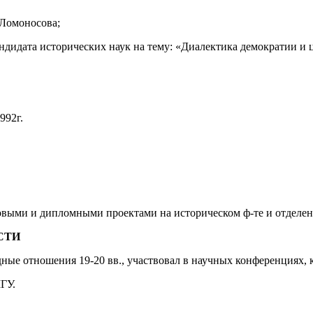
 Ломоносова;
ндидата исторических наук на тему: «Диалектика демократии и це
992г.
овыми и дипломными проектами на историческом ф-те и отделе
СТИ
дные отношения 19-20 вв., участвовал в научных конференциях,
ГУ.