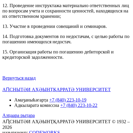
12. Проведение инструктажа материально ответственных лиц
по вопросам учета и сохранности ценностей, находящихся на
их ответственном хранении;
13. Участие в проведении совещаний и семинаров.
14. Подготовка документов по недостачам, с целью работы по
погашению имеющихся недостач.
15. Организация работы по погашению дебиторской и
кредиторской задолженности.
Вернуться назад
АԤСНЫТӘИ АҲӘЫНҬҚАРРАТӘ УНИВЕРСИТЕТ
Амаӡаныҟәгарҭа
+7 (840) 223-10-19
Адкыларатә комиссиа
+7 (840) 223-10-22
Азҵаара рыҭара
АԤСНЫТӘИ АҲӘЫНҬҚАРРАТӘ УНИВЕРСИТЕТ © 1932 –
2026
иазырхиоуп:
CODEWORKS