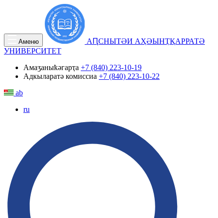
АԤСНЫТӘИ АҲӘЫНҬҚАРРАТӘ
Аменю
УНИВЕРСИТЕТ
Амаӡаныҟәгарҭа
+7 (840) 223-10-19
Адкыларатә комиссиа
+7 (840) 223-10-22
ab
ru