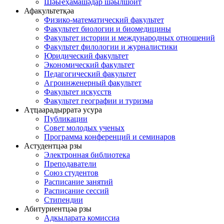
Шәыҽҳамашәдар шәылшоит
Афакультетқәа
Физико-математический факультет
Факультет биологии и биомедицины
Факультет истории и международных отношений
Факультет филологии и журналистики
Юридический факультет
Экономический факультет
Педагогический факультет
Агроинженерный факультет
Факультет искусств
Факультет географии и туризма
Аҭҵаарадырратә усура
Публикации
Совет молодых ученых
Программа конференций и семинаров
Астудентцәа рзы
Электронная библиотека
Преподаватели
Союз студентов
Расписание занятий
Расписание сессий
Стипендии
Абитуриентцәа рзы
Адкыларатә комиссиа