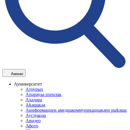
Аменю
Ауниверситет
Аҭоурых
Аҵарауаа рхеилак
Ахадара
Аҟәшақәа
Аинформациеи амедиакоммуникациақәеи рыҟәша
Аусзуҩцәа
Авидео
Афото