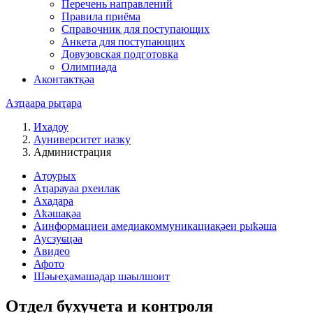
Перечень направлений
Правила приёма
Справочник для поступающих
Анкета для поступающих
Довузовская подготовка
Олимпиада
Аконтактқәа
Азҵаара рыҭара
Ихадоу
Ауниверситет иазку
Администрация
Аҭоурых
Аҵарауаа рхеилак
Ахадара
Аҟәшақәа
Аинформациеи амедиакоммуникациақәеи рыҟәша
Аусзуҩцәа
Авидео
Афото
Шәыҽҳамашәдар шәылшоит
Отдел бухучета и контроля