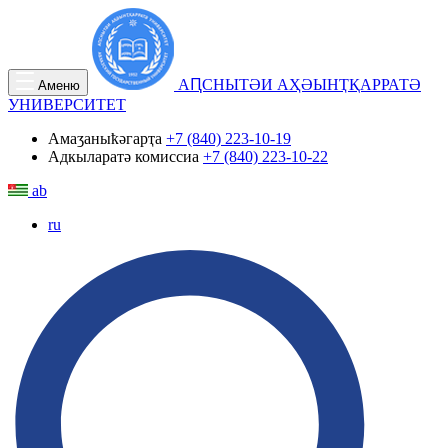
АԤСНЫТӘИ АҲӘЫНҬҚАРРАТӘ
Аменю
УНИВЕРСИТЕТ
Амаӡаныҟәгарҭа
+7 (840) 223-10-19
Адкыларатә комиссиа
+7 (840) 223-10-22
ab
ru