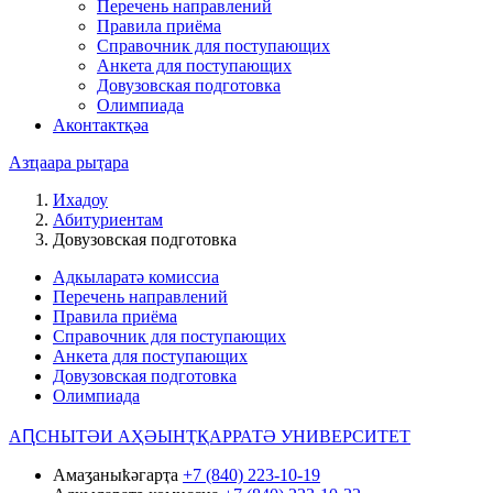
Перечень направлений
Правила приёма
Справочник для поступающих
Анкета для поступающих
Довузовская подготовка
Олимпиада
Аконтактқәа
Азҵаара рыҭара
Ихадоу
Абитуриентам
Довузовская подготовка
Адкыларатә комиссиа
Перечень направлений
Правила приёма
Справочник для поступающих
Анкета для поступающих
Довузовская подготовка
Олимпиада
АԤСНЫТӘИ АҲӘЫНҬҚАРРАТӘ УНИВЕРСИТЕТ
Амаӡаныҟәгарҭа
+7 (840) 223-10-19