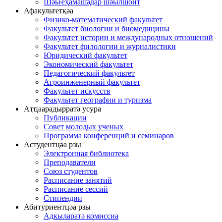
Шәыҽҳамашәдар шәылшоит
Афакультетқәа
Физико-математический факультет
Факультет биологии и биомедицины
Факультет истории и международных отношений
Факультет филологии и журналистики
Юридический факультет
Экономический факультет
Педагогический факультет
Агроинженерный факультет
Факультет искусств
Факультет географии и туризма
Аҭҵаарадырратә усура
Публикации
Совет молодых ученых
Программа конференций и семинаров
Астудентцәа рзы
Электронная библиотека
Преподаватели
Союз студентов
Расписание занятий
Расписание сессий
Стипендии
Абитуриентцәа рзы
Адкыларатә комиссиа