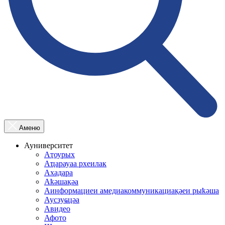
Аменю
Ауниверситет
Аҭоурых
Аҵарауаа рхеилак
Ахадара
Аҟәшақәа
Аинформациеи амедиакоммуникациақәеи рыҟәша
Аусзуҩцәа
Авидео
Афото